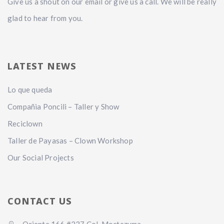
Give us a shout on our email or give us a call. We will be really
glad to hear from you.
LATEST NEWS
Lo que queda
Compañia Poncili – Taller y Show
Reciclown
Taller de Payasas – Clown Workshop
Our Social Projects
CONTACT US
Oriente 166 #237 Col. Moctezuma